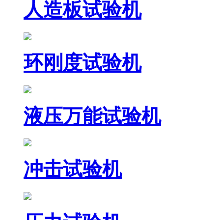
人造板试验机
环刚度试验机
液压万能试验机
冲击试验机