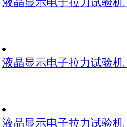
液晶显示电子拉力试验机（W
液晶显示电子拉力试验机（W
液晶显示电子拉力试验机（W