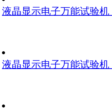
液晶显示电子万能试验机（W
液晶显示电子万能试验机（W