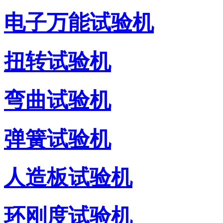
电子万能试验机
扭转试验机
弯曲试验机
弹簧试验机
人造板试验机
环刚度试验机