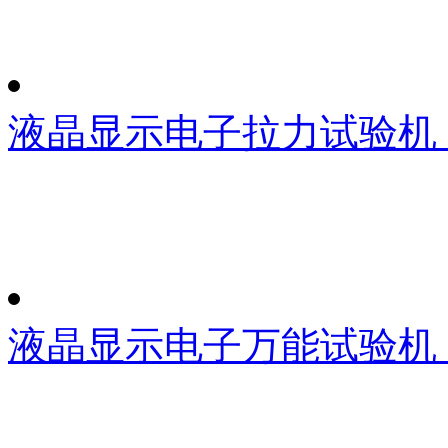
液晶显示电子拉力试验机（
液晶显示电子万能试验机（