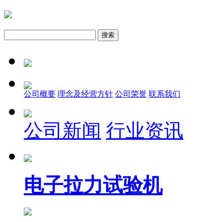
公司概要
理念及经营方针
公司荣誉
联系我们
公司新闻
行业资讯
电子拉力试验机