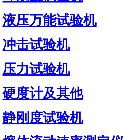
液压万能试验机
冲击试验机
压力试验机
硬度计及其他
静刚度试验机