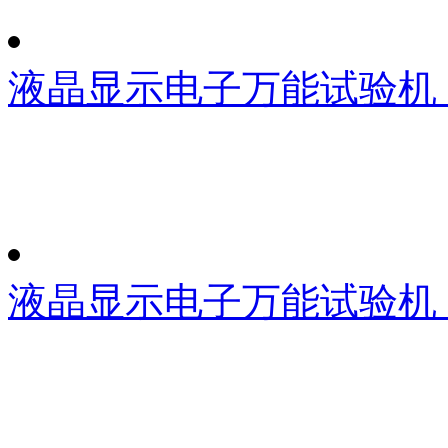
液晶显示电子万能试验机（W
液晶显示电子万能试验机（