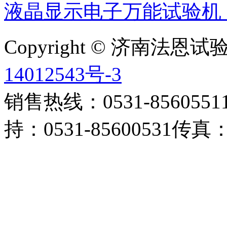
液晶显示电子万能试验机（W
Copyright © 济南法
14012543号-3
销售热线：0531-85605511 
持：0531-85600531传真：0